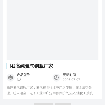
N2高纯氮气钢瓶厂家
产品型号
更新时间
N2
2026-07-07
高纯氮气钢瓶厂家：氮气在各行业中广泛使用：在金属热处
理、粉末冶金、电子工业中广泛用作保护气;在石油化工系统中
用于管道、容器、储罐的充氮、置换、检漏;在仓储粮食、食品
蔬菜运输中用于防蛀、保鲜、防腐;氮气还应用于色谱仪载气等