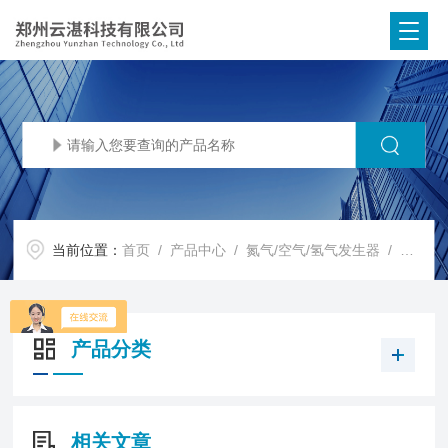
当前位置：
首页
/
产品中心
/
氮气/空气/氢气发生器
/
高纯气
产品分类
相关文章