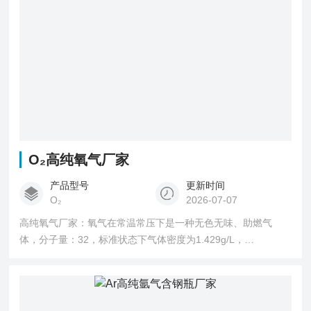
O₂高纯氧气厂家
产品型号
更新时间
O₂
2026-07-07
高纯氧气厂家：氧气在常温常压下是一种无色无味、助燃气
体，分子量：32，标准状态下气体密度为1.429g/L，
在-182.96℃时可液化成淡蓝色液体。氧气的化学性质非常活
泼，能与其他物质发生化学反应