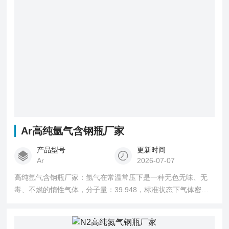
Ar高纯氩气含钢瓶厂家
产品型号
更新时间
Ar
2026-07-07
高纯氩气含钢瓶厂家：氩气在常温常压下是一种无色无味、无
毒、不燃的惰性气体，分子量：39.948，标准状态下气体密度
为1.784g/L，在-186℃时可液化成无色液体。氩气的化学性质
非常稳定，即使在高温也很难跟其他物质发生反应。