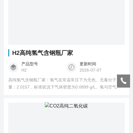
H2高纯氢气含钢瓶厂家
产品型号
更新时间
H2
2026-07-07
高纯氢气含钢瓶厂家：氢气在常温常压下为无色、无毒分子
量：2.0157，标准状况下气体密度为0.0899 g/L。氢与空气混
合能形成爆炸性混合物，在空气中爆炸极限为4.0%～75.0%，
遇热源和明火有燃烧爆炸的危险。