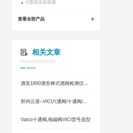
小型高压反应釜
查看全部产品
相关文章
RELATED ARTICLES
酒安1800酒安棒式酒精检测仪抽气方式说明
郑州云湛--VICI六通阀/十通阀/进样阀原理介绍
Valco十通阀,电磁阀VICI货号选型