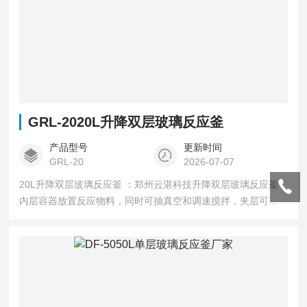
GRL-2020L升降双层玻璃反应釜
产品型号
更新时间
GRL-20
2026-07-07
20L升降双层玻璃反应釜 ：郑州云湛科技升降双层玻璃反应釜
内层容器放置反应物料，同时可抽真空和调速搅拌，夹层可导
入冷冻液、水和高温液对物料进行升温和冷却产品可与循环水
式多用真空泵、隔膜真空泵、低温循环（真空）泵、循环冷却
器、恒温循环器、低温冷却液循环泵、密闭制冷加热循环装置
（又名：高低温循环装置）等配套组成系统装置