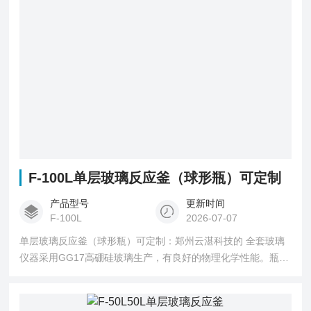
F-100L单层玻璃反应釜（球形瓶）可定制
产品型号
更新时间
F-100L
2026-07-07
单层玻璃反应釜（球形瓶）可定制：郑州云湛科技的 全套玻璃
仪器采用GG17高硼硅玻璃生产，有良好的物理化学性能。瓶体
透明，可见反应液料。2、 电子调速、交流感应电机。转速恒
定，无电刷、无火花，安全稳定，可连续工作3、 五口反应釜
盖，特大口设计便于清洁。4、 下放料口具法兰口和聚四氟阀