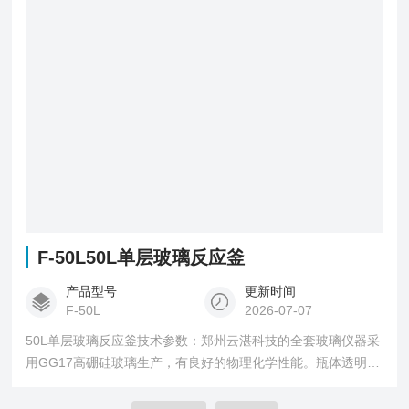
门，容器，可拆卸便于固体物料出料。
F-50L50L单层玻璃反应釜
产品型号
更新时间
F-50L
2026-07-07
50L单层玻璃反应釜技术参数：郑州云湛科技的全套玻璃仪器采
用GG17高硼硅玻璃生产，有良好的物理化学性能。瓶体透明，
可见反应液料。2、 电子调速、交流感应电机。转速恒定，无电
刷、无火花，安全稳定，可连续工作。3、 五口反应釜盖，特大