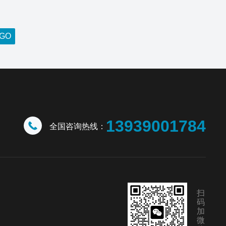
13939001784
全国咨询热线：
扫
码
加
微