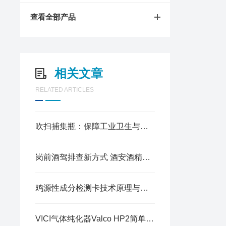
查看全部产品
相关文章
RELATED ARTICLES
吹扫捕集瓶：保障工业卫生与食品安全的仪器
岗前酒驾排查新方式 酒安酒精检测仪实用应用解析
鸡源性成分检测卡技术原理与肉类掺假筛查
VICI气体纯化器Valco HP2简单介绍