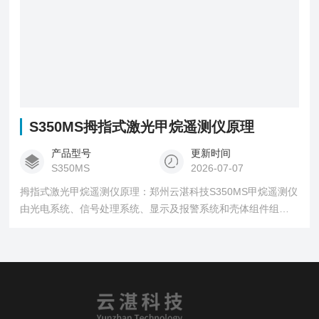
S350MS拇指式激光甲烷遥测仪原理
产品型号
更新时间
S350MS
2026-07-07
拇指式激光甲烷遥测仪原理：郑州云湛科技S350MS甲烷遥测仪
由光电系统、信号处理系统、显示及报警系统和壳体组件组
成。主要用于远距离测量甲烷或含甲烷气体(天然气、瓦斯或类
似气体）的浓度，广泛应用燃气快速定位检测