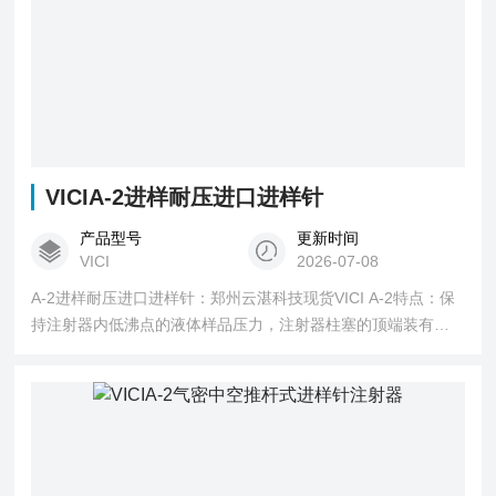
VICIA-2进样耐压进口进样针
产品型号
更新时间
VICI
2026-07-08
A-2进样耐压进口进样针：郑州云湛科技现货VICI A-2特点：保
持注射器内低沸点的液体样品压力，注射器柱塞的顶端装有一
个按钮阀，进样时开启，耐压：可以储存250psi压力样品，操
作方便：柱塞顶端装有氟塑料密封头，自润滑密封