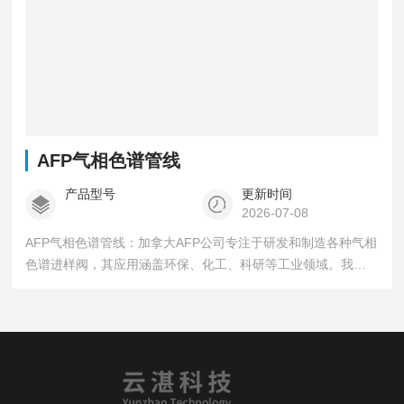
AFP气相色谱管线
产品型号
更新时间
2026-07-08
AFP气相色谱管线：加拿大AFP公司专注于研发和制造各种气相
色谱进样阀，其应用涵盖环保、化工、科研等工业领域。我们
的创新技术和不断更新的研发能力，将确保您拥有优质的产品
和技术服务。我们的产品包括气相色谱隔膜阀、气相色谱旋转
阀、气相色谱流路选择阀，以及接头管路等。所有产品均进口
于加拿大，质量可靠，是您气相色谱的合作伙伴