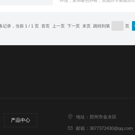
环境，采用银色外框，黑底白字表面丝印，
米，温度如有异常，可做到*时间被发现
 条记录，当前 1 / 1 页 首页 上一页 下一页 末页 跳转到第
页
地址：郑州市金水区
产品中心
邮箱：3677372430@qq.com