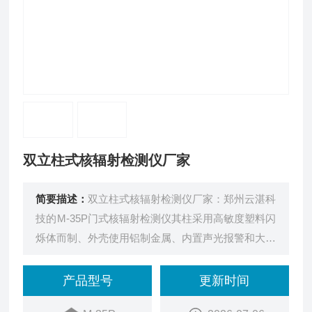
双立柱式核辐射检测仪厂家
简要描述：
双立柱式核辐射检测仪厂家：郑州云湛科
技的M-35P门式核辐射检测仪其柱采用高敏度塑料闪
烁体而制、外壳使用铝制金属、内置声光报警和大容
量锂电池（4000mAh）。该系统主要用于对行人、
行包、车辆进行放射性检测，适用于机场、、法院、
产品型号
更新时间
公安局、海关、火车站、检验检疫、疾控中心、防护