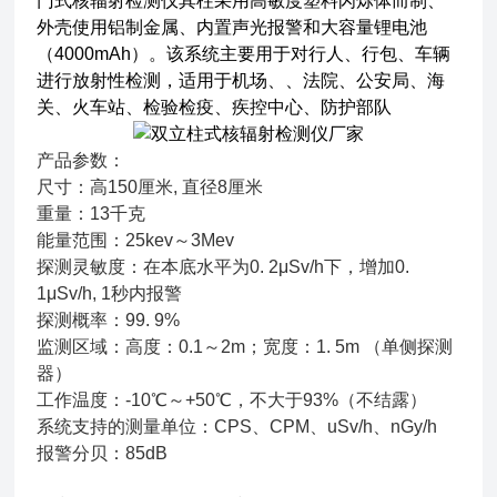
门式核辐射检测仪其柱采用高敏度塑料闪烁体而制、
外壳使用铝制金属、内置声光报警和大容量锂电池
（4000mAh）。该系统主要用于对行人、行包、车辆
进行放射性检测，适用于机场、、法院、公安局、海
关、火车站、检验检疫、疾控中心、防护部队
产品参数：
尺寸：高150厘米, 直径8厘米
重量：13千克
能量范围：25kev～3Mev
探测灵敏度：在本底水平为0. 2μSv/h下，增加0.
1μSv/h, 1秒内报警
探测概率：99. 9%
监测区域：高度：0.1～2m；宽度：1. 5m （单侧探测
器）
工作温度：-10℃～+50℃，不大于93%（不结露）
系统支持的测量单位：CPS、CPM、uSv/h、nGy/h
报警分贝：85dB