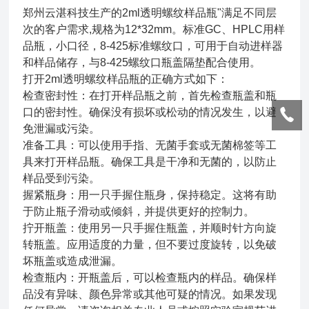
郑州云湛科技生产的2ml透明螺纹样品瓶"满足不同层
次的客户需求,规格为12*32mm。标准GC、HPLC用样
品瓶，小口径，8-425标准螺纹口，可用于自动进样器
和样品储存，与8-425螺纹口瓶盖隔垫配合使用。
打开2ml透明螺纹样品瓶的正确方式如下：
检查密封性：在打开样品瓶之前，首先检查瓶盖和瓶
口的密封性。确保没有损坏或松动的情况发生，以避
免泄漏或污染。
准备工具：可以使用手指、无菌手套或无菌棉签等工
具来打开样品瓶。确保工具是干净和无菌的，以防止
样品受到污染。
握紧瓶身：用一只手握住瓶身，保持稳定。这将有助
于防止瓶子滑动或倾斜，并提供更好的控制力。
拧开瓶盖：使用另一只手握住瓶盖，并顺时针方向旋
转瓶盖。应用适度的力量，但不要过度旋转，以免破
坏瓶盖或造成泄漏。
检查瓶内：开瓶盖后，可以检查瓶内的样品。确保样
品没有异味、颜色异常或其他可疑的情况。如果发现