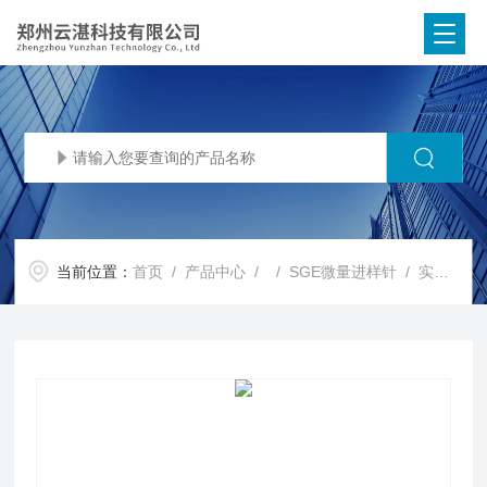
当前位置：
首页
/
产品中心
/ /
SGE微量进样针
/ 实验用SGE进样针现货各种规格