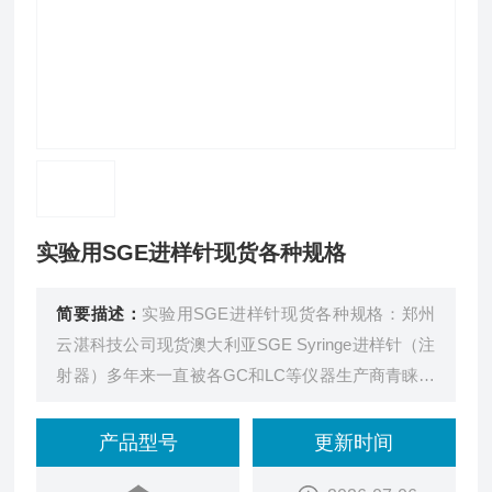
实验用SGE进样针现货各种规格
简要描述：
实验用SGE进样针现货各种规格：郑州
云湛科技公司现货澳大利亚SGE Syringe进样针（注
射器）多年来一直被各GC和LC等仪器生产商青睐并
采用，他们选择我们的产品是因为SGE产品质量和
性能给他们带来了声誉。SGE是澳大利亚的一家专
产品型号
更新时间
业生产注射器，进样针，色谱配件耗材的公司