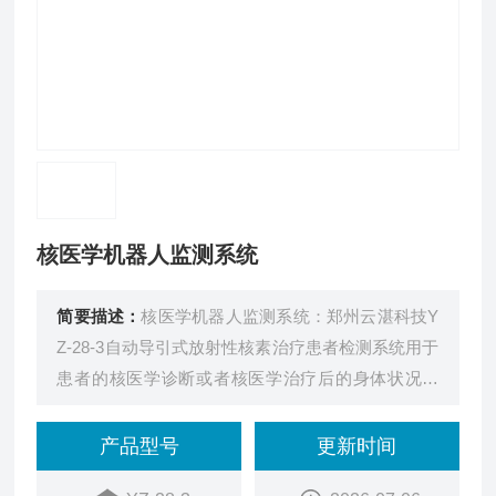
核医学机器人监测系统
简要描述：
核医学机器人监测系统：郑州云湛科技Y
Z-28-3自动导引式放射性核素治疗患者检测系统用于
患者的核医学诊断或者核医学治疗后的身体状况检
测，主要由血压与脉率计、体溫温度计＼辐射探测器
和剂量评估软件，配套计笋机等部分组成，功能包括
产品型号
更新时间
测量人体血压、脉率、体温、核素含量和内照射剂量