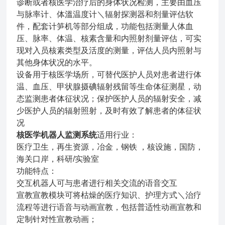
诊断或者核医学治疗后的身体状况检测，主要由血压
与脉率计、体溫温度计＼辐射探测器和剂量评估软
件，配套计笋机等部分组成，功能包括测量人体血
压、脉率、体温、核素含量和内照射剂量评估，可实
现对入员核素类型及活度的测量，评估人员内照射与
其他身体状况的水平。
设备用于核医学场所，可替代医护人员对患者进行体
温、血压、甲状腺摄碘辐射残留等生命体征测星，动
态监测患者体征状况；保护医护人员的辐射安全，减
少医护人员的辐射照射，及时有效了解患者的体征状
况
核医学机器人监测系统
适用行业：
医疗卫生，再生资源，冶金，钢铁 ，核设施，国防，
海关口岸，科研/实验室
功能特点：
交互机器人可与患者进行相关交流的语音交互
宣教宣教模块可将枯燥的医疗知识、护理方式＼治疗
流程等进行语音与动画宣教，包括普适性动画宣教和
定制针对性宣教动画；