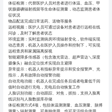
体征检测：代替医护人员对患者进行体温、血压、甲
状腺摄碘辐射残留等生命体征测量，动态监测患者体
征状况
物品配送完成曰常送药、送物等服务
远程视频：医护人员可通过设备对患者进行远程在线
问诊，及时了解患者状态
环境监测：实时监测病房环境辐射变化，软件端实现
动态查房，机器入在医护入员操作和控制下，可实现
远程查房和家属隔离探视
智能避障多传感器（包含激光雷达、超声雷达＼深度
摄像头）融合定位技术实现自主避障
异常提示：机器人有指标异常提示和安全报警声、光
指示，具有故障自动报警功能
自动充电功能：机器人在完成任务后或者电量低千闾
值时自动进行充电，充电后自动恢复工作
人脸识别功能：自动跟踪、对焦，抓拍，支持入脸离
线识别与人脸数据库存储
体征检测方式4项，包括体温测测量、血压测量、脉搏
测量＼辐射测量，可单独使用，也可灵活组合使用