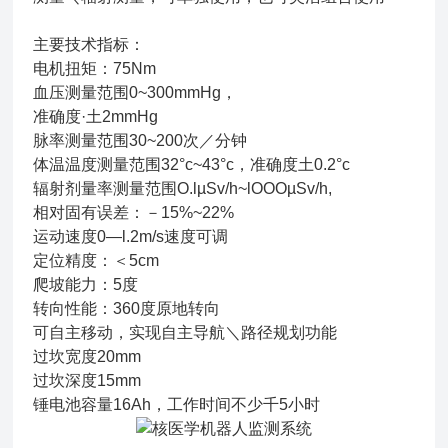
主要技术指标：
电机扭矩：75Nm
血压测量范围0~300mmHg，
准确度·土2mmHg
脉率测量范围30~200次／分钟
体温温度测量范围32°c~43°c，准确度土0.2°c
辐射剂量率测量范围O.lµSv/h~lOOOµSv/h,
相对固有误差：－15%~22%
运动速度0—l.2m/s速度可调
定位精度：＜5cm
爬坡能力：5度
转向性能：360度原地转向
可自主移动，实现自主导航＼路径规划功能
过坎宽度20mm
过坎深度15mm
锤电池容量16Ah，工作时间不少千5小时