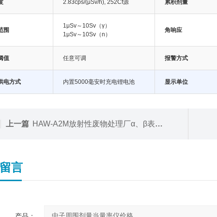
度
2.83cps/(μSv/h), 252Cf源
累积剂量
1μSv～10Sv（γ）
范围
角响应
1μSv～10Sv（n）
阈值
任意可调
报警方式
供电方式
内置5000毫安时充电锂电池
显示单位
上一篇
HAW-A2M放射性废物处理厂α、β表面污染仪
留言
产品：