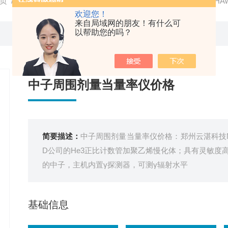
页
/
产品中心
/
核辐射检测仪
/
中子周围剂量当量率仪
/ NC-H
欢迎您！
来自局域网的朋友！有什么可
以帮助您的吗？
中子周围剂量当量率仪价格
简要描述：
中子周围剂量当量率仪价格：郑州云湛科技NC-
D公司的He3正比计数管加聚乙烯慢化体；具有灵敏度
的中子，主机内置γ探测器，可测γ辐射水平
基础信息