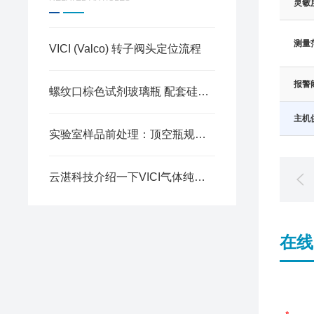
灵敏
测量
VICI (Valco) 转子阀头定位流程
报警
螺纹口棕色试剂玻璃瓶 配套硅胶塞
主机
实验室样品前处理：顶空瓶规范操作
云湛科技介绍一下VICI气体纯化器的工作原理
在线