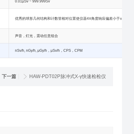
0.01μSv ~ 999.999Sv
优秀的球形几何结构和计数管相对位置使仪器4π角度响应偏差小于±10%
声音，灯光，震动任意组合
nSv/h, nGy/h, μGy/h，μSv/h，CPS，CPM
下一篇
HAW-PDT02P脉冲式X-γ快速检检仪