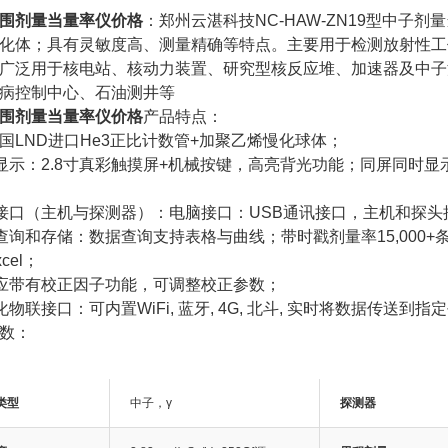
围剂量当量率仪价格
：郑州云湛科技NC-HAW-ZN19型中子剂量
化体；具有灵敏度高、测量精确等特点。主要用于检测放射性工
广泛用于核电站、核动力装置、研究型核反应堆、加速器及中子
病控制中心、石油测井等
围剂量当量率仪价格
产品特点：
国LND进口He3正比计数管+加聚乙烯慢化球体；
机显示：2.8寸真彩触摸屏+机械按键，高亮背光功能；同屏同时
讯接口（主机与探测器）：电脑接口：USB通讯接口，主机和探头接口
据查询和存储：数据查询支持表格与曲线；带时戳剂量率15,000+
cel；
备应带有校正因子功能，可调整校正参数；
能化物联接口：可内置WiFi, 蓝牙, 4G, 北斗, 实时将数据传送到
数：
类型
中子，γ
探测器