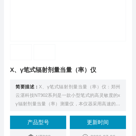
X、γ笔式辐射剂量当量（率）仪
简要描述：
X、γ笔式辐射剂量当量（率）仪：郑州
云湛科技NT902系列是一款小型笔式的高灵敏度的x
γ辐射剂量当量（率）测量仪，本仪器采用高速的低
功耗嵌入式微处理器作为数据处理单元，探测器模块
采用了高灵敏度的闪烁体探测器。仪器具有响应快，
产品型号
更新时间
测量范围宽,应用范围广的特点。可监测X、γ射线，