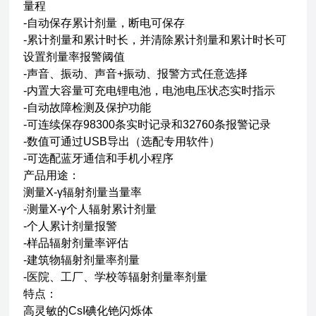
量程
-自动保存累计剂量，断电可保存
-累计剂量和累计时长，并清除累计剂量和累计时长可
设置剂量率报警阈值
-声音、振动、声音+振动、报警方式任意选择
-内置大容量可充电锂电池，电池电压状态实时指示
-自动故障检测及保护功能
-可连续保存98300条实时记录和32760条报警记录
-数值可通过USB导出（选配专用软件）
-可选配蓝牙通信和手机小程序
产品用途：
测量X-γ辐射剂量当量率
-测量X-γ个人辐射累计剂量
-个人累计剂量报警
-样品辐射剂量率评估
-建筑物辐射剂量率剂量
-医院、工厂、学校等辐射剂量率剂量
特点：
高灵敏的CsI碘化铯闪烁体