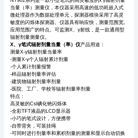
NT902系列是一款小型笔式的高灵敏度的x γ辐射剂量
当量（率）测量仪，本仪器采用高速的低功耗嵌入式
微处理器作为数据处理单元，探测器模块采用了高灵
敏度的闪烁体探测器。仪器具有响应快，测量范围宽,
应用范围广的特点。可监测X、γ射线，是一款通用型
辐射剂量测量仪。
X、γ笔式辐射剂量当量（率）仪
产品用途：
测量X-γ辐射剂量当量率
-测量X-γ个人辐射累计剂量
-个人累计剂量报警
-样品辐射剂量率评估
-建筑物辐射剂量率剂量
-医院、工厂、学校等辐射剂量率剂量
特点：
高灵敏的CsI碘化铯闪烁体
-全彩TFT液晶的LCD显示器
-小巧的笔式设计，方便携带
-自带背夹，可装挂绳
-可同时进行剂量率和累积剂量的测量和显示自动切换