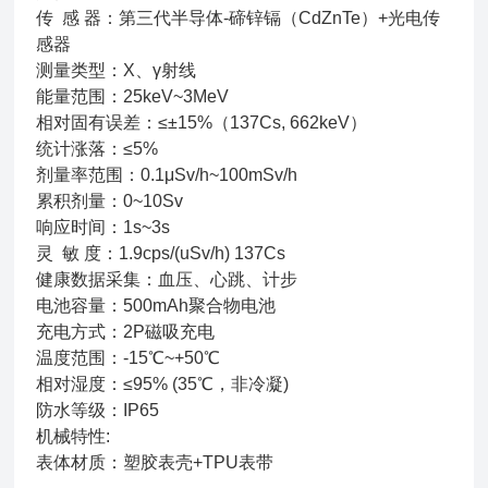
传 感 器：第三代半导体-碲锌镉（CdZnTe）+光电传
感器
测量类型：X、γ射线
能量范围：25keV~3MeV
相对固有误差：≤±15%（137Cs, 662keV）
统计涨落：≤5%
剂量率范围：0.1μSv/h~100mSv/h
累积剂量：0~10Sv
响应时间：1s~3s
灵 敏 度：1.9cps/(uSv/h) 137Cs
健康数据采集：血压、心跳、计步
电池容量：500mAh聚合物电池
充电方式：2P磁吸充电
温度范围：-15℃~+50℃
相对湿度：≤95% (35℃，非冷凝)
防水等级：IP65
机械特性:
表体材质：塑胶表壳+TPU表带