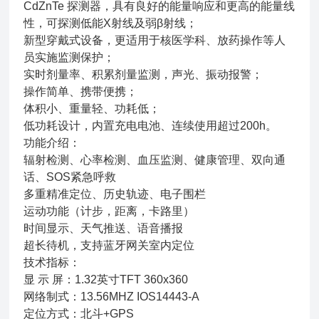
CdZnTe 探测器，具有良好的能量响应和更高的能量线
性，可探测低能X射线及弱β射线；
新型穿戴式设备，更适用于核医学科、放药操作等人
员实施监测保护；
实时剂量率、积累剂量监测，声光、振动报警；
操作简单、携带便携；
体积小、重量轻、功耗低；
低功耗设计，内置充电电池、连续使用超过200h。
功能介绍：
辐射检测、心率检测、血压监测、健康管理、双向通
话、SOS紧急呼救
多重精准定位、历史轨迹、电子围栏
运动功能（计步，距离，卡路里）
时间显示、天气推送、语音播报
超长待机，支持蓝牙网关室内定位
技术指标：
显 示 屏：1.32英寸TFT 360x360
网络制式：13.56MHZ IOS14443-A
定位方式：北斗+GPS