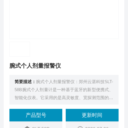
腕式个人剂量报警仪
简要描述：
腕式个人剂量报警仪：郑州云湛科技SLT-
58B腕式个人剂量计是一种基于蓝牙的新型便携式、
智能化仪表。它采用的是高灵敏度、宽探测范围的新
型室温半导体探测器— CdZnTe 探测器。具有报警、
个人剂量监测，历史记录查看以及定位等功能。仪表
产品型号
更新时间
小巧轻便，非常适合随身携带，已经广泛应用于医