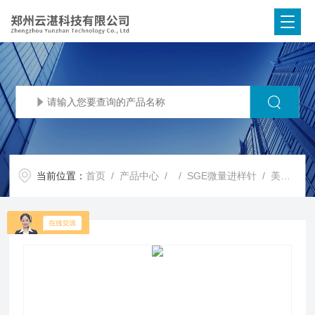
当前位置：
首页
/
产品中心
/ /
SGE微量进样针
/ 美国VICI中空推杆式微量进样针/注射器