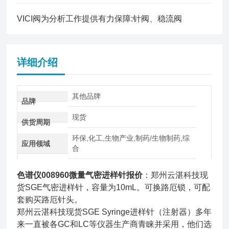
VICI阀为分析工作提供有力保障:针阀、稳流阀
详细介绍
其他品牌
品牌
现货
供货周期
环保,化工,生物产业,制药/生物制药,综
应用领域
合
色谱仪008960微量气密进样针报价
：郑州云湛科技现
货SGE气密进样针，容量为10mL。可换路厄锁，可配
套购买路厄针头。
郑州云湛科技现货SGE Syringe进样针（注射器）多年
来一直被各GC和LC等仪器生产商青睐并采用，他们选