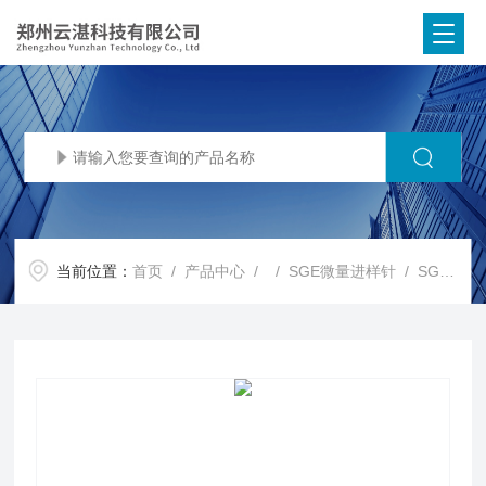
当前位置：
首页
/
产品中心
/ /
SGE微量进样针
/ SGE色谱仪008960微量气密进样针报价