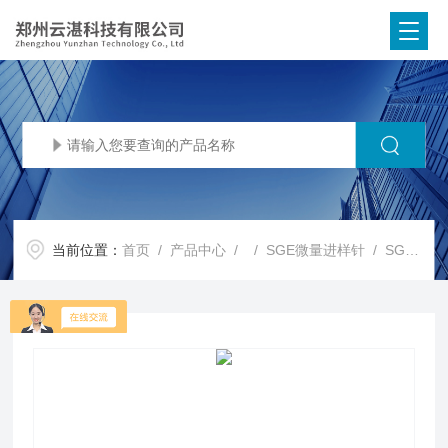
当前位置：
首页
/
产品中心
/ /
SGE微量进样针
/ SGE008762CAL带校准证书的微量气密进样针