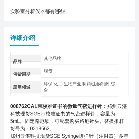
实验室分析仪器都有哪些
详细介绍
其他品牌
品牌
现货
供货周期
环保,化工,生物产业,制药/生物制药,综
应用领域
合
008762CAL带校准证书的微量气密进样针
：郑州云湛
科技现货SGE带校准证书的气密进样针，容量为
5mL。固定路厄锁，可配套购买路厄针头。替换推杆
货号为：0318562。
郑州云湛科技现货SGE Syringe进样针（注射器）多年