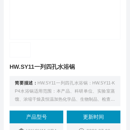
HW.SY11一列四孔水浴锅
简要描述：
HW.SY11一列四孔水浴锅：HW.SY11-K
P4水浴锅适用范围：本产品、科研单位、实验室蒸
馏、浓缩干燥及恒温加热化学品、生物制品、检查血
清和生化实验，恒温培养以及对注射器和小型手术器
械进行煮沸消之用
产品型号
更新时间