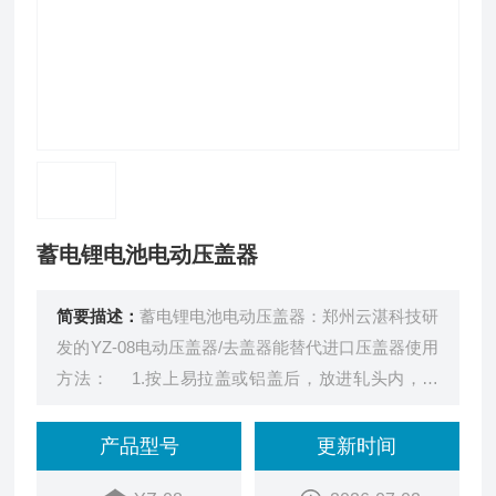
蓄电锂电池电动压盖器
简要描述：
蓄电锂电池电动压盖器：郑州云湛科技研
发的YZ-08电动压盖器/去盖器能替代进口压盖器使用
方法： 1.按上易拉盖或铝盖后，放进轧头内，上
下轻轻按手柄，压轧头收紧为止，放松手柄，即恢复
原位置。用三手指检查瓶盖不松动即可。 2.如次
产品型号
更新时间
轧盖不紧或不光滑，即可调节轧头，顺时针旋转为