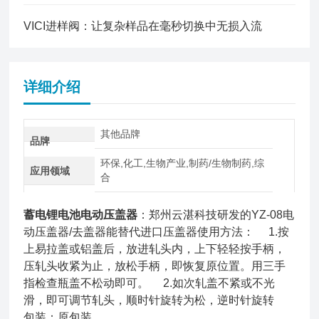
VICI进样阀：让复杂样品在毫秒切换中无损入流
详细介绍
其他品牌
品牌
环保,化工,生物产业,制药/生物制药,综
应用领域
合
蓄电锂电池电动压盖器
：郑州云湛科技研发的YZ-08电
动压盖器/去盖器能替代进口压盖器使用方法： 1.按
上易拉盖或铝盖后，放进轧头内，上下轻轻按手柄，
压轧头收紧为止，放松手柄，即恢复原位置。用三手
指检查瓶盖不松动即可。 2.如次轧盖不紧或不光
滑，即可调节轧头，顺时针旋转为松，逆时针旋转
包装：原包装