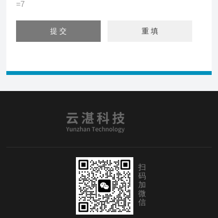
=7
扫
码
加
微
信