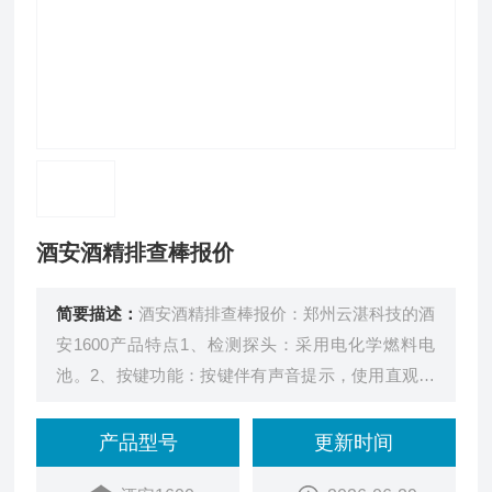
酒安酒精排查棒报价
简要描述：
酒安酒精排查棒报价：郑州云湛科技的酒
安1600产品特点1、检测探头：采用电化学燃料电
池。2、按键功能：按键伴有声音提示，使用直观。
3、屏幕显示：高亮彩色1.3寸LCD显示屏。4、屏幕
切换功能：不同环境光照强度下屏幕底色自动切换，
产品型号
更新时间
确保各种光照环境使用。