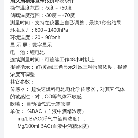
酒安酒精排查棒报价
环境条件
操作温度范围：-5度～+50度
储藏温度范围：-30度～+70度
测量时间：支持在仪器上自己调整，最快1秒出结果
环境压力：600～1400hPa
环境温度：20～98%r.h.
显 示 屏：数字显示
电 池：锂电池
连续测量时间：可连续工作48小时以上
报警指示： 红/黄/绿三色显示对应三种报警浓度，报警
浓度可调整
其它参数：
传感器： 超快速燃料电池电化学传感器，对其它气体
的敏感性：对，CO等气体不敏感
吹嘴： 自动抽气式无需吹嘴
单位： %BAC（血液中酒精浓度），
mg/L BrAC(呼气中酒精浓度），
Mg/100ml BAC(血液中酒精浓度）