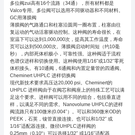
多位阀zui高有16个流路（34通），所有材料都是
Valco专用。多位阀可以选用不同驱动器和不同材料。
GC用薄膜阀
薄膜阀的气路通口和柱塞沿圆周一圈布置，柱塞由往
复运动的气动活塞驱动控制。这种阀的寿命很长，在
室温下可以达到1,000,000次，提高其工作温度，寿命
页可以达到500,000次。薄膜阀启动时间短（约10毫
秒），内部死体积极小，可靠性强。这种阀适于流程
色谱仪进样和切换使用。这种阀使用1/16"或1/32"零死
体积接头。有10通阀，6通阀和内置定量管的四通阀。
Cheminert UHPLC 进样切换阀
现代新技术要求高压达20,000 psi。Cheminert的
UHPLC 进样阀由于在阀芯和阀座上的特殊工艺可以满
足这个要求。进样阀可以用不同的组合，包括垂直进
样，以满足不同的需求。Nanovolume UHPLC的进样
阀流路只有100微米(0.004"）。可以和360微米OD的
PEEK，石英，镍管直接连接。也可以和1/32" 或
1/16"适配器连接。微径UHPLC进样阀的
0.25mm（0.10“）可以选择1/32" 或1/16"适配器