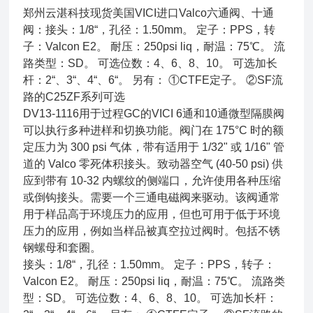
郑州云湛科技现货美国VICI进口Valco六通阀、十通
阀：接头：1/8“，孔径：1.50mm。 定子：PPS，转
子：Valcon E2。 耐压：250psi liq，耐温：75℃。 流
路类型：SD。 可选位数：4、6、8、10。 可选加长
杆：2“、3“、4“、6“。 另有： ①CTFE定子。 ②SF流
路的C25ZF系列可选
DV13-1116用于过程GC的VICI 6通和10通微型隔膜阀
可以执行多种进样和切换功能。阀门在 175°C 时的额
定压力为 300 psi 气体，带有适用于 1/32" 或 1/16" 管
道的 Valco 零死体积接头。致动器空气 (40-50 psi) 供
应到带有 10-32 内螺纹的侧端口，允许使用各种压缩
或倒钩接头。需要一个三通电磁阀来驱动。该阀通常
用于样品高于环境压力的应用，但也可用于低于环境
压力的应用，例如当样品被真空拉过阀时。包括不锈
钢螺母和套圈。
接头：1/8“，孔径：1.50mm。 定子：PPS，转子：
Valcon E2。 耐压：250psi liq，耐温：75℃。 流路类
型：SD。 可选位数：4、6、8、10。 可选加长杆：