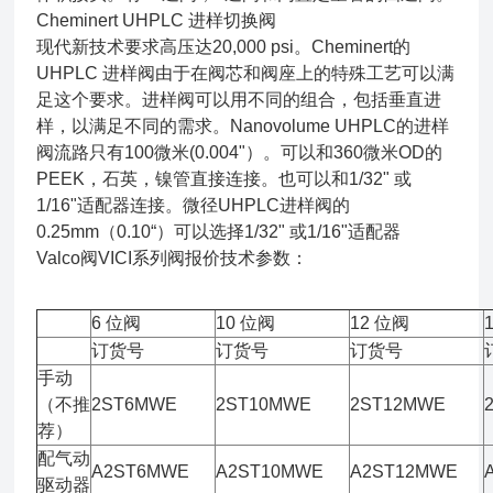
Cheminert UHPLC 进样切换阀
现代新技术要求高压达20,000 psi。Cheminert的
UHPLC 进样阀由于在阀芯和阀座上的特殊工艺可以满
足这个要求。进样阀可以用不同的组合，包括垂直进
样，以满足不同的需求。Nanovolume UHPLC的进样
阀流路只有100微米(0.004"）。可以和360微米OD的
PEEK，石英，镍管直接连接。也可以和1/32" 或
1/16"适配器连接。微径UHPLC进样阀的
0.25mm（0.10“）可以选择1/32" 或1/16"适配器
Valco阀VICI系列阀报价技术参数：
6 位阀
10 位阀
12 位阀
订货号
订货号
订货号
手动
（不推
2ST6MWE
2ST10MWE
2ST12MWE
荐）
配气动
A2ST6MWE
A2ST10MWE
A2ST12MWE
驱动器