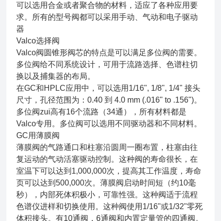
可以选用合金或者聚合物的材料，适应了各种应用要
求。所有的型号阀都可以采用手动、气动和电子驱动
器
Valco选择阀
Valco阀圆锥形阀芯的特点是可以满足多位阀的需要。
多位阀给不同系统设计，可用于流路选择、色谱柱切
换以及捕集器的布局。
在GC和HPLC应用中，可以选用1/16", 1/8", 1/4" 接头
尺寸，孔径范围为：0.40 到 4.0 mm (.016" to .156")。
多位阀zui高有16个流路（34通），所有材料都是
Valco专用。多位阀可以选用不同驱动器和不同材料。
GC用薄膜阀
薄膜阀的气路通口和柱塞沿圆周一圈布置，柱塞由往
复运动的气动活塞驱动控制。这种阀的寿命很长，在
室温下可以达到1,000,000次，提高其工作温度，寿命
页可以达到500,000次。薄膜阀启动时间短（约10毫
秒），内部死体积极小，可靠性强。这种阀适于流程
色谱仪进样和切换使用。这种阀使用1/16"或1/32"零死
体积接头。有10通阀，6通阀和内置定量管的四通阀。