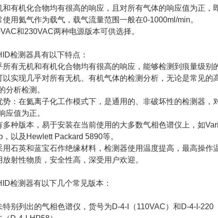
无机和有机化合物均有很高的响应，且对所有气体的响应值为正，
使用氦气作为载气，载气流量范围一般在0-1000ml/min。
0VAC和230VAC两种电源版本可供选择。
型PDHID检测器具有以下特点：
几乎所有无机和有机化合物均有很高的响应，能够检测到痕量级别的
：可以实现几乎对所有无机、有机气体的检测分析，无论是常见的
的分析检测。
用优势：在氦离子化工作模式下，是通用的、非破坏性的检测器，
响应值为正。
种版本，易于安装在当前使用的大多数气相色谱仪上，如Varian 3800、S
p，以及Hewlett Packard 5890等。
：采用石英和蓝宝石作绝缘材料，检测器使用温度提高，最高操作温
使用放射性物质，安全性高，深受用户欢迎。
型PDHID检测器有以下几个常见版本：
）
特别列出的气相色谱仪，货号为D-4-I（110VAC）和D-4-I-220（