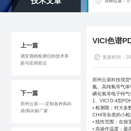
技术文章
当前位置：
首
VICI色谱
上一篇
酒安酒精检测仪的技术革
更新时间：2026
新与应用前沿
郑州云湛科技现货V
氮、高纯氧等气体
下一篇
磷化氢等电子特气
1、VICI D-4
郑州云湛-----定制各种风向
• 检测限：对大多
袋/风向标厂家
CH4等杂质的小检
• 线性范围：在很
• 高操作温度：最