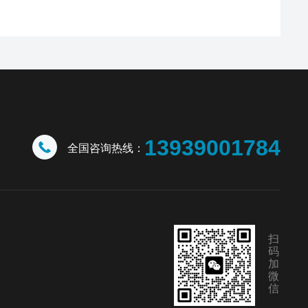
13939001784
全国咨询热线：
扫
码
加
微
信