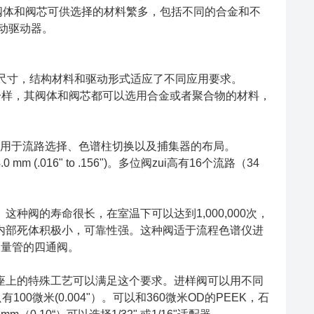
mm (.156")。阀体和阀芯可供选择的材料繁多，包括不同的合金和不
动驱动器。
接头尺寸，结构材料和驱动形式适应了不同应用要求。
。和气相色谱仪阀一样，其阀体和阀芯都可以选用合金或者聚合物的材料，
可用于流路选择、色谱柱切换以及捕集器的布局。
mm (.016" to .156")。多位阀zui高有16个流路（34
阀的寿命很长，在室温下可以达到1,000,000次，
），内部死体积极小，可靠性强。这种阀适于流程色谱仪进
置定量管的四通阀。
阀芯和阀座上的特殊工艺可以满足这个要求。进样阀可以用不同
00微米(0.004"）。可以和360微米OD的PEEK，石