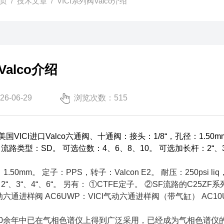
页
/
技术文章
/ VICI系列阀Valco介绍
Valco介绍
-06-29
浏览次数：515
VICI进口Valco六通阀、十通阀：接头：1/8“，孔径：1.50mm。 
。 流路类型：SD。 可选位数：4、6、8、10。 可选加长杆：2“、3
1.50mm。 定子：PPS，转子：Valcon E2。 耐压：250psi
2“、3“、4“、6“。 另有： ①CTFE定子。 ②SF流路的C25ZF
I手动六通进样阀 AC6UWP：VICI气动六通进样阀（带气缸） A
40余年中已在气相色谱仪上得到广泛采用，已经成为气相色谱仪的工业标准。所