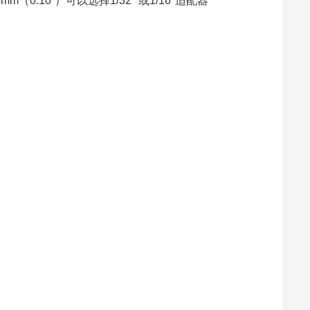
（0.10“）可以选择1/32" 或1/16"适配器