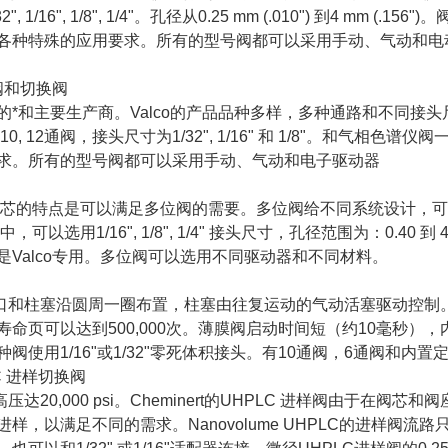
, 1/16", 1/8", 1/4"。孔径从0.25 mm (.010") 到4 
各种特殊的应用要求。所有的型号阀都可以采用手动、气动和电
样阀和切换阀
C阀的*和主要生产商。Valco的产品品种多样，多种通路和不同
, 8, 10, 12通阀，接头尺寸为1/32", 1/16" 和 1/8"
求。所有的型号阀都可以采用手动、气动和电子驱动器
形阀芯的特点是可以满足多位阀的需要。多位阀给不同系统设计，
可以选用1/16", 1/8", 1/4" 接头尺寸，孔径范围为：0.40 到 4.0 
是Valco专用。多位阀可以选用不同驱动器和不同材料。
和柱塞沿圆周一圈布置，柱塞由往复运动的气动活塞驱动控制。这种
寿命页可以达到500,000次。薄膜阀启动时间短（约10毫秒
阀使用1/16"或1/32"零死体积接头。有10通阀，6通阀和内
PLC 进样切换阀
达20,000 psi。Cheminert的UHPLC 进样阀由于在
，以满足不同的需求。Nanovolume UHPLC的进样阀流路只有1