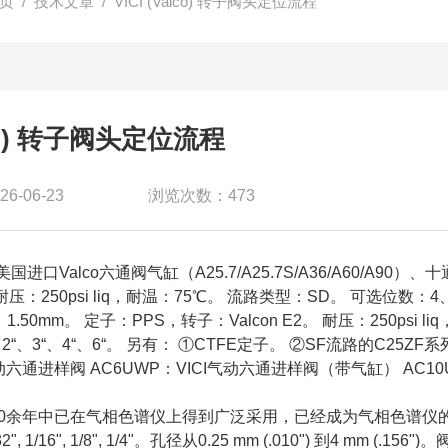
页
/
技术文章
/ VICI (Valco) 转子阀头定位流程
alco) 转子阀头定位流程
-06-23
浏览次数：473
国进口Valco六通阀气缸（A25.7/A25.7S/A36/A60/A90）
。 耐压：250psi liq，耐温：75℃。 流路类型：SD。 可选位数：4
1.50mm。 定子：PPS，转子：Valcon E2。 耐压：250psi
2“、3“、4“、6“。 另有： ①CTFE定子。 ②SF流路的C25ZF
I手动六通进样阀 AC6UWP：VICI气动六通进样阀（带气缸） A
40余年中已在气相色谱仪上得到广泛采用，已经成为气相色谱仪的工业标准。所
, 1/16", 1/8", 1/4"。孔径从0.25 mm (.010") 到4 