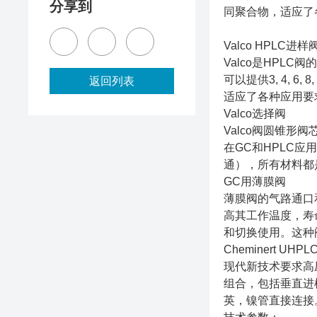
分享到
同聚合物，适应了
Valco HPLC进
Valco是HPL
可以提供3, 4, 6
返回列表
适应了各种应用要
Valco选择阀
Valco阀圆锥
在GC和HPLC应用中，
通），所有材料都
GC用薄膜阀
薄膜阀的气路通口
高其工作温度，寿
和切换使用。这种阀
Cheminert UH
现代新技术要求高压
组合，包括垂直进样，
英，镍管直接连接。也可