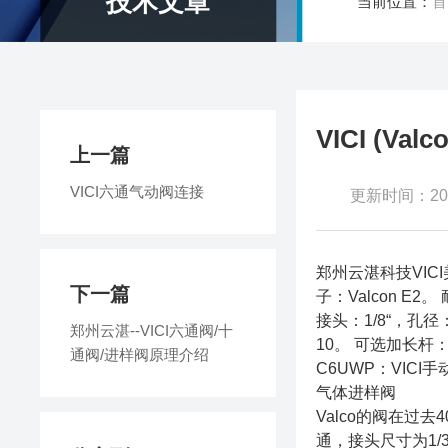
技术文章
当前位置：
首
VICI (V
上一篇
VICI六通气动阀连接
更新时间：2026
郑州云湛科技VICI美
下一篇
子：Valcon E2
接头：1/8“，孔径：
郑州云湛--VICI六通阀/十
10。 可选加长杆：
通阀/进样阀原理介绍
C6UWP：VIC
气体进样阀
Valco的阀在过去
通，接头尺寸为1/32"