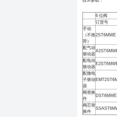
技术参数：
6 位阀
订货号
手动
（不推
2ST6MWE
荐）
配气动
A2ST6MW
驱动器
配电动
E2ST6MW
驱动器
配微电
子驱动
EMT2ST6
器
阀替换
DST6MWE
件
阀芯替
SSAST6M
换件