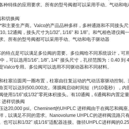
各种特殊的应用要求。所有的型号阀都可以采用手动、气动和电
样阀和切换阀
C阀的*和主要生产商。Valco的产品品种多样，多种通路和不同
, 8, 10, 12通阀，接头尺寸为1/32", 1/16" 和 1/8"
求。所有的型号阀都可以采用手动、气动和电子驱动器
形阀芯的特点是可以满足多位阀的需要。多位阀给不同系统设计，
可以选用1/16", 1/8", 1/4" 接头尺寸，孔径范围为：0.40 到 4.0 
是Valco专用。多位阀可以选用不同驱动器和不同材料。
和柱塞沿圆周一圈布置，柱塞由往复运动的气动活塞驱动控制。这种
命页可以达到500,000次。薄膜阀启动时间短（约10毫秒）
使用1/16"或1/32"零死体积接头。有10通阀，6通阀和内置
PLC 进样切换阀
达20,000 psi。Cheminert的UHPLC 进样阀由于在
以满足不同的需求。Nanovolume UHPLC的进样阀流路只有10
以和1/32" 或1/16"适配器连接。微径UHPLC进样阀的0.25mm