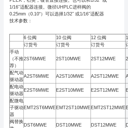
PEEK，石英，镍管直接连接。也可以和1/32" 或
1/16"适配器连接。微径UHPLC进样阀的
0.25mm（0.10“）可以选择1/32" 或1/16"适配器
技术参数：
6 位阀
10 位阀
12 位阀
订货号
订货号
订货号
手动
（不推
2ST6MWE
2ST10MWE
2ST12MWE
荐）
配气动
A2ST6MWE
A2ST10MWE
A2ST12MWE
驱动器
配电动
E2ST6MWE
E2ST10MWE
E2ST12MWE
驱动器
配微电
子驱动
EMT2ST6MWE
EMT2ST10MWE
EMT2ST12MWE
器
阀替换
DST6MWE
DST10MWE
DST12MWE