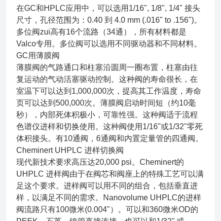
在GC和HPLC应用中，可以选用1/16", 1/8", 1/4" 接头
尺寸，孔径范围为：0.40 到 4.0 mm (.016" to .156")。
多位阀zui高有16个流路（34通），所有材料都是
Valco专用。多位阀可以选用不同驱动器和不同材料。
GC用薄膜阀
薄膜阀的气路通口和柱塞沿圆周一圈布置，柱塞由往
复运动的气动活塞驱动控制。这种阀的寿命很长，在
室温下可以达到1,000,000次，提高其工作温度，寿命
页可以达到500,000次。薄膜阀启动时间短（约10毫
秒），内部死体积极小，可靠性强。这种阀适于流程
色谱仪进样和切换使用。这种阀使用1/16"或1/32"零死
体积接头。有10通阀，6通阀和内置定量管的四通阀。
Cheminert UHPLC 进样切换阀
现代新技术要求高压达20,000 psi。Cheminert的
UHPLC 进样阀由于在阀芯和阀座上的特殊工艺可以满
足这个要求。进样阀可以用不同的组合，包括垂直进
样，以满足不同的需求。Nanovolume UHPLC的进样
阀流路只有100微米(0.004"）。可以和360微米OD的