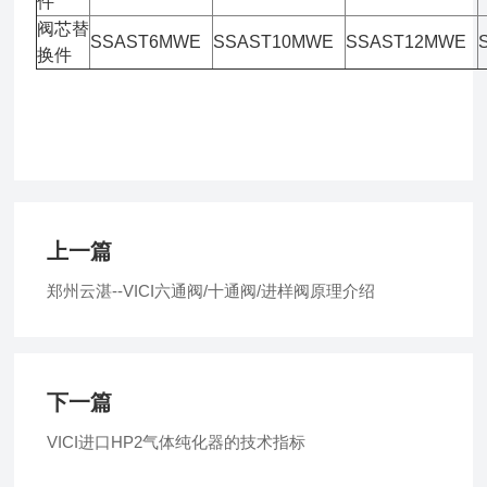
件
阀芯替
SSAST6MWE
SSAST10MWE
SSAST12MWE
换件
上一篇
郑州云湛--VICI六通阀/十通阀/进样阀原理介绍
下一篇
VICI进口HP2气体纯化器的技术指标