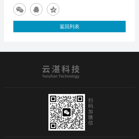
返回列表
扫
码
加
微
信