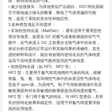
除，获得高纯度的气体。
• 减少连接接头：与其他类似产品相比，VICI 纯化器能
尽可能地减少接头的数量，降低了气体泄漏的可能
性，提高了系统的安全性和稳定性。
3.多种类型满足不同需求：
• 非加热型纯化器（Mat/Sen）：通常适用于通用型色
谱仪等场景。放置在 GC 的载气或者检测器的供气气
路中，在气体进入 GC 之前逐步去除气体中的杂质，
保证分析仪器的正常运行和实验结果的准确性。其先
进的材料和设计，能在有效期内使纯化后的气体纯度
远高于高纯度色谱级气瓶所提供的气体纯度。
• 加热型纯化器（如 HP2、NP2 等）：
HP2 型：主要用于氦气和其他惰性气体的纯化，能够
将氩、氖、氪、氙等惰性气体中的杂质活性气体纯化
至低于 ppm 级，为高纯气、电子气等检测领域中高灵
敏检测器和对杂质敏感的检测器提供高纯度的载气。
NP2 型：专门用于氮气的纯化，与 HP2 型类似，具有
良好的纯化效果和稳定性，适用于对氮气纯度要求较
高的应用场景。